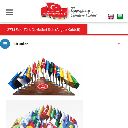
27'Li Eski Türk Devletleri Seti (Ahşap Kaideli)
Ürünler